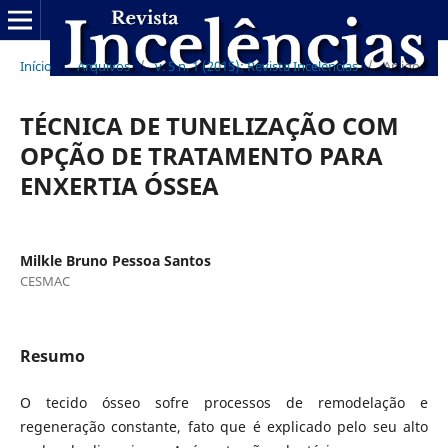
Início
/
Arquivos
/
v. 5 n. 1 (2015): Revista Incelências
/
Artigos
TÉCNICA DE TUNELIZAÇÃO COM
OPÇÃO DE TRATAMENTO PARA
ENXERTIA ÓSSEA
Milkle Bruno Pessoa Santos
CESMAC
Resumo
O tecido ósseo sofre processos de remodelação e
regeneração constante, fato que é explicado pelo seu alto