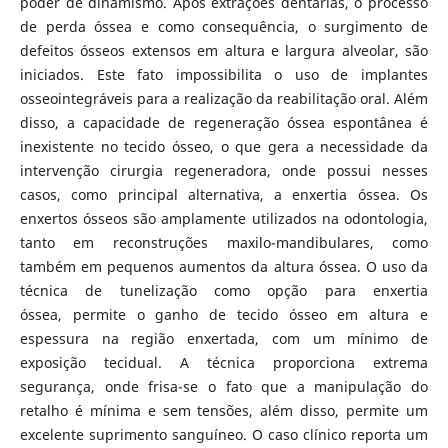
poder de dinamismo. Após extrações dentárias, o processo
de perda óssea e como consequência, o surgimento de
defeitos ósseos extensos em altura e largura alveolar, são
iniciados. Este fato impossibilita o uso de implantes
osseointegráveis para a realização da reabilitação oral. Além
disso, a capacidade de regeneração óssea espontânea é
inexistente no tecido ósseo, o que gera a necessidade da
intervenção cirurgia regeneradora, onde possui nesses
casos, como principal alternativa, a enxertia óssea. Os
enxertos ósseos são amplamente utilizados na odontologia,
tanto em reconstruções maxilo-mandibulares, como
também em pequenos aumentos da altura óssea. O uso da
técnica de tunelização como opção para enxertia
óssea, permite o ganho de tecido ósseo em altura e
espessura na região enxertada, com um mínimo de
exposição tecidual. A técnica proporciona extrema
segurança, onde frisa-se o fato que a manipulação do
retalho é mínima e sem tensões, além disso, permite um
excelente suprimento sanguíneo. O caso clínico reporta um