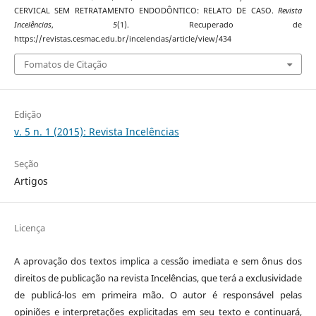
CERVICAL SEM RETRATAMENTO ENDODÔNTICO: RELATO DE CASO.
Revista
Incelências
,
5
(1). Recuperado de
https://revistas.cesmac.edu.br/incelencias/article/view/434
Fomatos de Citação
Edição
v. 5 n. 1 (2015): Revista Incelências
Seção
Artigos
Licença
A aprovação dos textos implica a cessão imediata e sem ônus dos
direitos de publicação na revista Incelências, que terá a exclusividade
de publicá-los em primeira mão. O autor é responsável pelas
opiniões e interpretações explicitadas em seu texto e continuará,