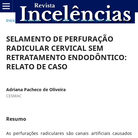
Início
/
Arquivos
/
v. 5 n. 1 (2015): Revista Incelências
/
Artigos
SELAMENTO DE PERFURAÇÃO
RADICULAR CERVICAL SEM
RETRATAMENTO ENDODÔNTICO:
RELATO DE CASO
Adriana Pacheco de Oliveira
CESMAC
Resumo
As perfurações radiculares são canais artificiais causados