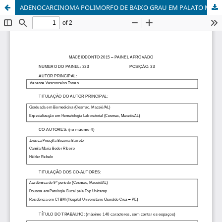
ADENOCARCINOMA POLIMORFO DE BAIXO GRAU EM PALATO MOLE: RELATO DE CASO.