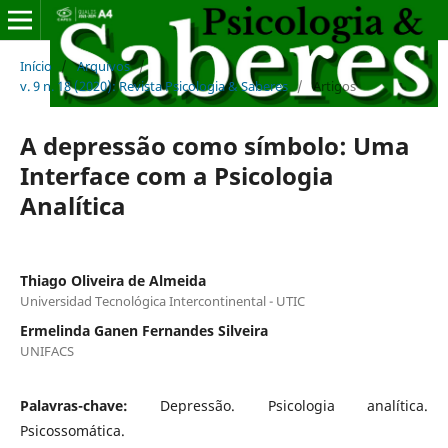
Início
/
Arquivos
/
v. 9 n. 18 (2020): Revista Psicologia & Saberes
/
Artigos
A depressão como símbolo: Uma
Interface com a Psicologia
Analítica
Thiago Oliveira de Almeida
Universidad Tecnológica Intercontinental - UTIC
Ermelinda Ganen Fernandes Silveira
UNIFACS
Palavras-chave:
Depressão. Psicologia analítica.
Psicossomática.