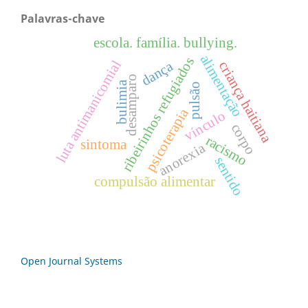
Palavras-chave
escola. família. bullying.
alimentação
ribeirinhos refugiados
luta antimanicomial
dança
criança haitiana
desamparo
bulimia
pulsão
psicoterapia
vínculo
corpo
racismo
sintoma
anorexia
sentido
compulsão alimentar
Open Journal Systems