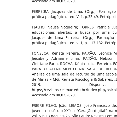
Acessado em 08.02.2020.
FERREIRA, Jacques de Lima. (Org.). Formação 
prática pedagógica. 1ed. V. 1, p.33-49. Petrópolis
FIALHO, Neusa Nogueira; TORRES, Patricia Lup
educacionais abertas: a busca por uma cul
Jacques de Lima Ferreira. (Org.). Formação 
prática pedagógica. 1ed. v. 1, p. 113-132. Petrópo
FONSECA, Renata Pereira. PAIXÃO, Leonice Vi
Jeisabelly Adrianne Lima. PAIXÃO, Nebson 
Cleiciane Faria. ROCHA, Kênia Luiza Ferreir
PARA O ATENDIMENTO NA SALA DE RECUR
Análise de uma sala de recurso de uma escola 
de Minas – MG. Revista Psicologia & Saberes. IS
2019. Disponí
https://revistas.cesmac.edu.br/index.php/psicol
Acessado em 08.02.2020.
FREIRE FILHO, João; LEMOS, João Francisco de
juvenil no século XXI: a “Geração digital” na m
vol. 5 n 13 pag. 11-25. São Paulo: Revista Comu