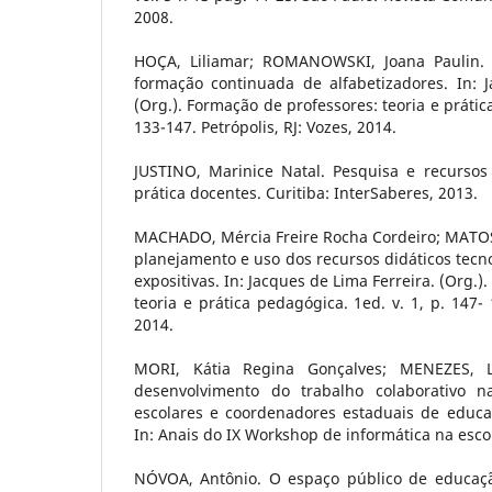
2008.
HOÇA, Liliamar; ROMANOWSKI, Joana Paulin. 
formação continuada de alfabetizadores. In: J
(Org.). Formação de professores: teoria e prátic
133-147. Petrópolis, RJ: Vozes, 2014.
JUSTINO, Marinice Natal. Pesquisa e recursos
prática docentes. Curitiba: InterSaberes, 2013.
MACHADO, Mércia Freire Rocha Cordeiro; MATOS,
planejamento e uso dos recursos didáticos tecno
expositivas. In: Jacques de Lima Ferreira. (Org.
teoria e prática pedagógica. 1ed. v. 1, p. 147- 
2014.
MORI, Kátia Regina Gonçalves; MENEZES, L
desenvolvimento do trabalho colaborativo 
escolares e coordenadores estaduais de educa
In: Anais do IX Workshop de informática na esco
NÓVOA, Antônio. O espaço público de educaçã