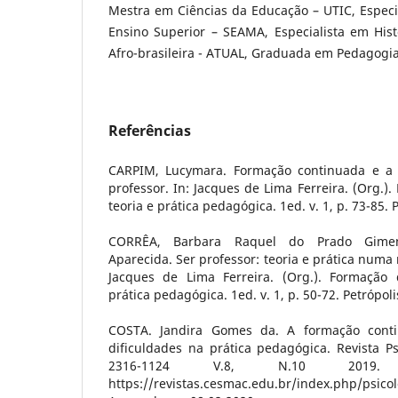
Mestra em Ciências da Educação – UTIC, Especi
Ensino Superior – SEAMA, Especialista em Hist
Afro-brasileira - ATUAL, Graduada em Pedagogia
Referências
CARPIM, Lucymara. Formação continuada e a 
professor. In: Jacques de Lima Ferreira. (Org.)
teoria e prática pedagógica. 1ed. v. 1, p. 73-85. P
CORRÊA, Barbara Raquel do Prado Gimen
Aparecida. Ser professor: teoria e prática numa
Jacques de Lima Ferreira. (Org.). Formação 
prática pedagógica. 1ed. v. 1, p. 50-72. Petrópoli
COSTA. Jandira Gomes da. A formação cont
dificuldades na prática pedagógica. Revista P
2316-1124 V.8, N.10 2019. 
https://revistas.cesmac.edu.br/index.php/psicol