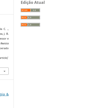
Edição Atual
da C. .,
a, J. B.
fessor e
.
Revista
uperado
rticle/
ogia &