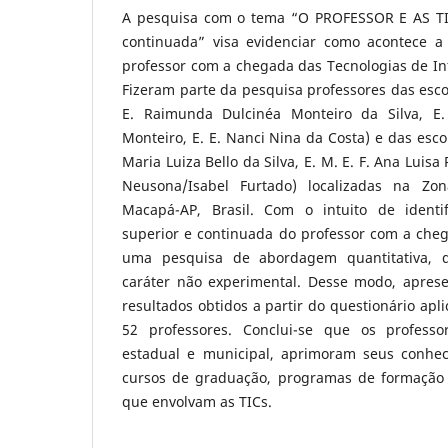
A pesquisa com o tema “O PROFESSOR E AS TIC
continuada” visa evidenciar como acontece a
professor com a chegada das Tecnologias de I
Fizeram parte da pesquisa professores das escol
E. Raimunda Dulcinéa Monteiro da Silva, E. 
Monteiro, E. E. Nanci Nina da Costa) e das escol
Maria Luiza Bello da Silva, E. M. E. F. Ana Luisa 
Neusona/Isabel Furtado) localizadas na Zo
Macapá-AP, Brasil. Com o intuito de identif
superior e continuada do professor com a cheg
uma pesquisa de abordagem quantitativa, d
caráter não experimental. Desse modo, apres
resultados obtidos a partir do questionário ap
52 professores. Conclui-se que os professo
estadual e municipal, aprimoram seus conhec
cursos de graduação, programas de formação 
que envolvam as TICs.