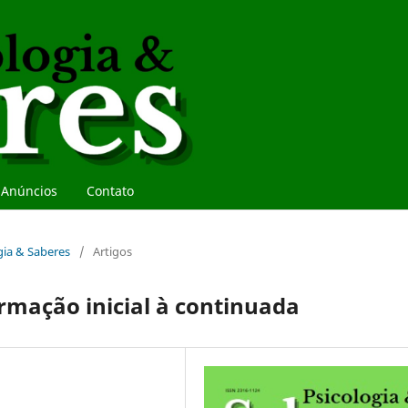
Anúncios
Contato
ogia & Saberes
/
Artigos
ormação inicial à continuada