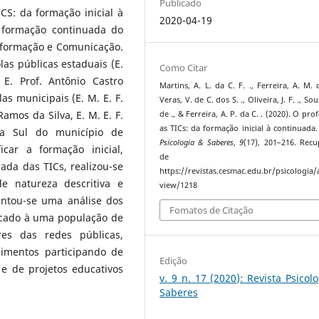
Publicado
S: da formação inicial à
2020-04-19
 formação continuada do
nformação e Comunicação.
as públicas estaduais (E.
Como Citar
E. Prof. Antônio Castro
Martins, A. L. da C. F. ., Ferreira, A. M. 
as municipais (E. M. E. F.
Veras, V. de C. dos S. ., Oliveira, J. F. ., Souz
Ramos da Silva, E. M. E. F.
de ., & Ferreira, A. P. da C. . (2020). O pro
as TICs: da formação inicial à continuada
na Sul do município de
Psicologia & Saberes
,
9
(17), 201–216. Rec
icar a formação inicial,
de
ada das TICs, realizou-se
https://revistas.cesmac.edu.br/psicologia/a
e natureza descritiva e
view/1218
entou-se uma análise dos
Fomatos de Citação
licado à uma população de
res das redes públicas,
imentos participando de
Edição
e de projetos educativos
v. 9 n. 17 (2020): Revista Psicol
Saberes