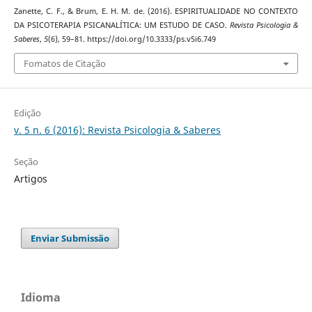
Zanette, C. F., & Brum, E. H. M. de. (2016). ESPIRITUALIDADE NO CONTEXTO
DA PSICOTERAPIA PSICANALÍTICA: UM ESTUDO DE CASO.
Revista Psicologia &
Saberes
,
5
(6), 59–81. https://doi.org/10.3333/ps.v5i6.749
Fomatos de Citação
Edição
v. 5 n. 6 (2016): Revista Psicologia & Saberes
Seção
Artigos
Enviar Submissão
Idioma