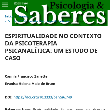
Início
/
Arquivos
/
v. 5 n. 6 (2016): Revista Psicologia & Saberes
/
Artigos
ESPIRITUALIDADE NO CONTEXTO
DA PSICOTERAPIA
PSICANALÍTICA: UM ESTUDO DE
CASO
Camila Francisco Zanette
Evanisa Helena Maio de Brum
DOI:
https://doi.org/10.3333/ps.v5i6.749
Palavras-chave:
Espiritualidade, figuras parentais, doença