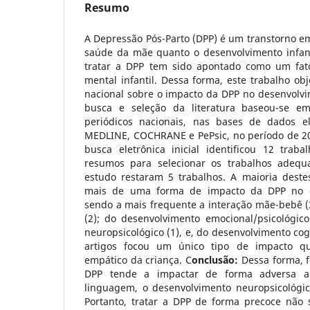
Resumo
A Depressão Pós-Parto (DPP) é um transtorno em
saúde da mãe quanto o desenvolvimento infantil
tratar a DPP tem sido apontado como um fa
mental infantil. Dessa forma, este trabalho obje
nacional sobre o impacto da DPP no desenvolvi
busca e seleção da literatura baseou-se e
periódicos nacionais, nas bases de dados ele
MEDLINE, COCHRANE e PePsic, no período de 2
busca eletrônica inicial identificou 12 traba
resumos para selecionar os trabalhos adequa
estudo restaram 5 trabalhos. A maioria destes
mais de uma forma de impacto da DPP no de
sendo a mais frequente a interação mãe-bebê (
(2); do desenvolvimento emocional/psicológico
neuropsicológico (1), e, do desenvolvimento cog
artigos focou um único tipo de impacto q
empático da criança. C
onclusão:
Dessa forma, f
DPP tende a impactar de forma adversa a
linguagem, o desenvolvimento neuropsicológico
Portanto, tratar a DPP de forma precoce não