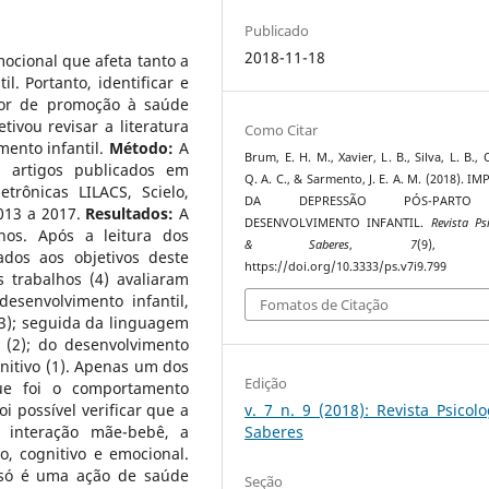
Publicado
2018-11-18
ocional que afeta tanto a
. Portanto, identificar e
tor de promoção à saúde
tivou revisar a literatura
Como Citar
mento infantil.
Método:
A
Brum, E. H. M., Xavier, L. B., Silva, L. B.
m artigos publicados em
Q. A. C., & Sarmento, J. E. A. M. (2018). I
trônicas LILACS, Scielo,
DA DEPRESSÃO PÓS-PART
013 a 2017.
Resultados:
A
DESENVOLVIMENTO INFANTIL.
Revista Ps
lhos. Após a leitura dos
& Saberes
,
7
(9), 38
dos aos objetivos deste
https://doi.org/10.3333/ps.v7i9.799
 trabalhos (4) avaliaram
senvolvimento infantil,
Fomatos de Citação
3); seguida da linguagem
 (2); do desenvolvimento
nitivo (1). Apenas um dos
Edição
ue foi o comportamento
v. 7 n. 9 (2018): Revista Psicol
oi possível verificar que a
Saberes
 interação mãe-bebê, a
, cognitivo e emocional.
 só é uma ação de saúde
Seção