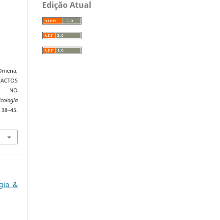
Edição Atual
, Omena,
MPACTOS
O NO
icologia
–45.
ogia &