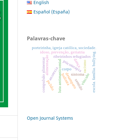
English
Español (España)
Palavras-chave
porteirinha, igreja católica, sociedade.
idoso, prevenção, geriatria
escola. família. bullying.
ribeirinhos refugiados
alimentação
compulsão alimentar
dança
luta antimanicomial
psicoterapia
racismo
anorexia
corpo
desamparo
sintoma
vínculo
bulimia
sentido
pulsão
Open Journal Systems