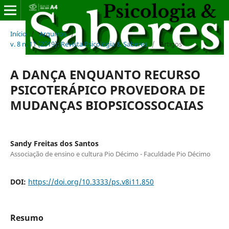
Início
/
Arquivos
/
v. 8 n. 11 (2019): Revista Psicologia & Saberes
/
Artigos
A DANÇA ENQUANTO RECURSO
PSICOTERÁPICO PROVEDORA DE
MUDANÇAS BIOPSICOSSOCAIAS
Sandy Freitas dos Santos
Associação de ensino e cultura Pio Décimo - Faculdade Pio Décimo
DOI:
https://doi.org/10.3333/ps.v8i11.850
Resumo