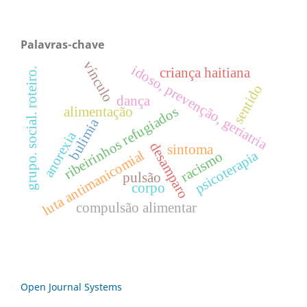
Palavras-chave
vínculo
idoso, prevenção, geriatria
criança haitiana
grupo. social. roteiro.
sentido
dança
ribeirinhos refugiados
alimentação
bulimia
anorexia
desamparo
sintoma
luta antimanicomial
psicoterapia
racismo
pulsão
corpo
compulsão alimentar
Open Journal Systems